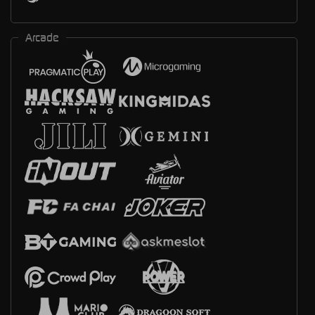
Arcade