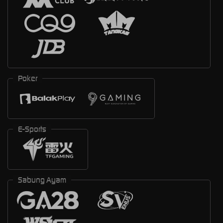
Poker
E-Sports
Sabung Ayam