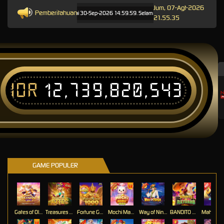
Jum, 07-Agt-2026
Pemberitahuan
n-2026 dari 14.59.59 sampai 30-Sep-2026 14.59.59. Selama waktu ini, PP Virtual Sports perma
21.55.35
IDR
12,739,827,845
T
GAME POPULER
Gates of Olympus POP
Treasures of Aztec
Fortune Garuda 1000
Mochi Mania 1000
Way of Ninja
BANDITO RETURNS
Mahj