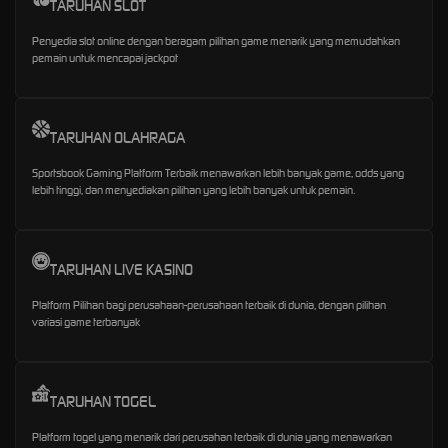
TARUHAN SLOT
Penyedia slot online dengan beragam pilihan game menarik yang memudahkan
pemain untuk mencapai jackpot
TARUHAN OLAHRAGA
Sportsbook Gaming Platform Terbaik menawarkan lebih banyak game, odds yang
lebih tinggi, dan menyediakan pilihan yang lebih banyak untuk pemain.
TARUHAN LIVE KASINO
Platform Pilihan bagi perusahaan-perusahaan terbaik di dunia, dengan pilihan
variasi game terbanyak
TARUHAN TOGEL
Platform togel yang menarik dari perusahan terbaik di dunia yang menawarkan