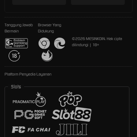
Tanggung Jawab
Browser Yang
Bermain
Didukung
©2026 MESINKOIN. Hak cipta
dilindungi | 18+
Platform Penyedia Layanan
Slots